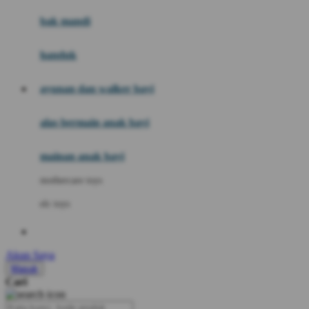
Moby
bak mandi
Momami
handuk
Mothercare
ayunan dan walker bayi
Mustela
My Buddy Tag
alas bermain anak bayi
My K
mainan anak bayi
N
mothercare toys
Naif
elc toys
Nike
Nordic Natural
Akun Saya
Nuby
Masuk
Cari
Nuna