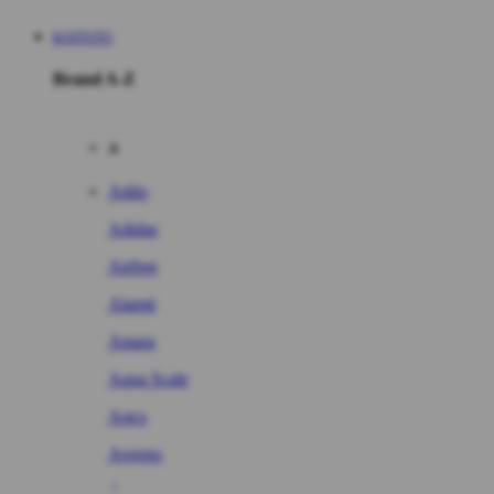
KOITOTO
Brand A-Z
A
Addo
Adidas
Airfree
Alamii
Amara
Aqua Scale
Asics
Aveeno
Awan