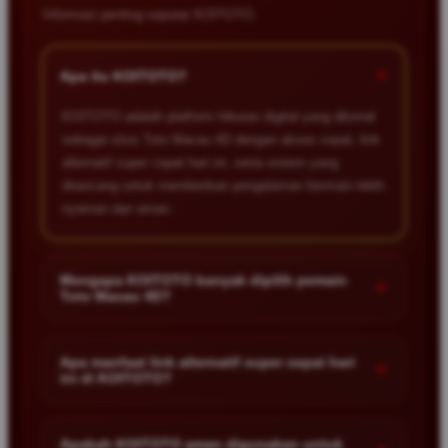
Informasi penting seputar KOITOTO.
+
Apa itu KOITOTO?
KOITOTO adalah platform hiburan digital yang dikenal
sebagai situs Toto Macau 4D dengan akses cepat, link
alternatif super cepat hari ini, serta sistem yang
dirancang untuk memberikan pengalaman bermain lebih
nyaman dan aman.
Mengapa KOITOTO banyak dipilih pemain
+
Toto Macau 4D?
Karena KOITOTO menghadirkan akses stabil, performa
situs yang cepat, tampilan modern, serta link alternatif
Apa manfaat link alternatif super cepat hari
+
ini di KOITOTO?
yang membantu pemain tetap bisa login dengan lancar
kapan saja.
Link alternatif super cepat hari ini membantu pemain
mengakses situs Toto Macau 4D dengan lebih aman
Apakah KOITOTO aman digunakan untuk