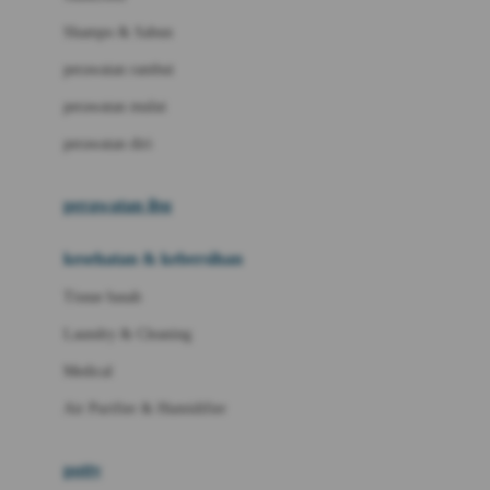
London Taxi
Shampo & Sabun
Love To Dream
perawatan rambut
perawatan mulut
M
perawatan diri
Magformers
Mama's Choice
perawatan ibu
Mamas&Papas
kesehatan & kebersihan
Mamaway
Tissue basah
Maxi Cosi
Laundry & Cleaning
Megabloks
Medical
Micro
Air Purifier & Humidifier
MiDeer
Mimi & Lula
potty
Mini Monkey