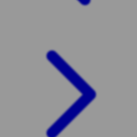
Xootz
Y
Yamatoya
Z
Zaxy
Zoggs
0-9
4Moms
59S