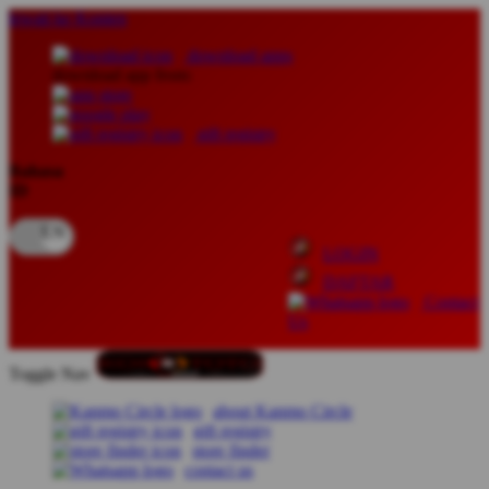
lewati ke Konten
download apps
download app from:
gift registry
Bahasa
ID
LOGIN
DAFTAR
Contact
Us
Toggle Nav
about Kanmo Circle
gift registry
store finder
contact us