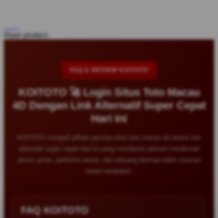
Share product:
FAQ & REVIEW KOITOTO
KOITOTO 🚀 Login Situs Toto Macau
4D Dengan Link Alternatif Super Cepat
Hari Ini
KOITOTO menjadi pilihan pecinta situs toto macau 4d berkat link
alternatif super cepat hari ini yang membantu pemain menikmati
akses aman, performa lancar, dan peluang bermain lebih nyaman
tanpa hambatan.
FAQ KOITOTO