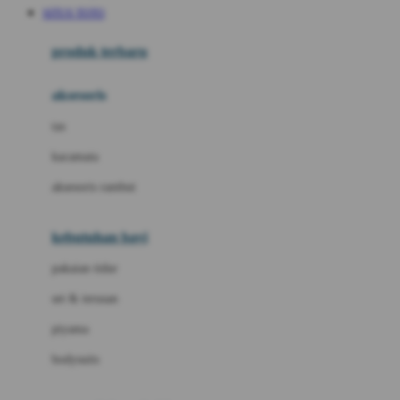
SITUS TOTO
Azetabio
produk terbaru
B
aksesoris
Baabaasheepz
tas
Babiators
kacamata
Baby Dove
aksesoris rambut
Baby Jogger
Baby Rovega
kebutuhan bayi
Babybee
pakaian tidur
Banana Boat
set & terusan
Banz
piyama
Barbie
bodysuits
Beaba